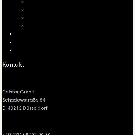
Multifunktionsarenen
EEG-Bestands- und Neuanlagen
Rechenzentren
Kühlhäuser
Careers
News
Standortanalyse
Kontakt
Adresse
Celstor GmbH
Schadowstraße 84
D-40212 Düsseldorf
Telefon