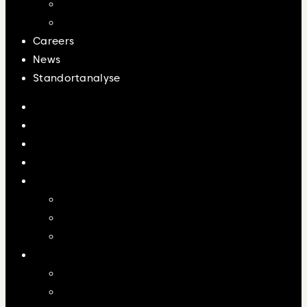
Rechenzentren
Kühlhäuser
Careers
News
Standortanalyse
Home
About us
Projects
Investor Relations
Technology
Großbatteriespeicher
Photovoltaik
Hybridsysteme
Solutions
Produktion
Logistik