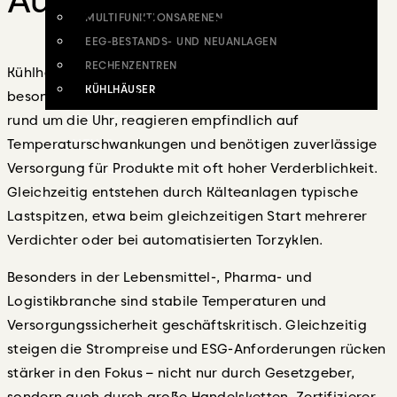
MULTIFUNKTIONSARENEN
EEG-BESTANDS- UND NEUANLAGEN
RECHENZENTREN
Kühlhäuser und Kältezentren sind energetisch
KÜHLHÄUSER
besonders anspruchsvolle Infrastrukturen: Sie laufen
rund um die Uhr, reagieren empfindlich auf
CAREERS
Temperaturschwankungen und benötigen zuverlässige
NEWS
Versorgung für Produkte mit oft hoher Verderblichkeit.
STANDORTANALYSE
Gleichzeitig entstehen durch Kälteanlagen typische
Lastspitzen, etwa beim gleichzeitigen Start mehrerer
Verdichter oder bei automatisierten Torzyklen.
X
Besonders in der Lebensmittel-, Pharma- und
Logistikbranche sind stabile Temperaturen und
Versorgungssicherheit geschäftskritisch. Gleichzeitig
steigen die Strompreise und ESG-Anforderungen rücken
stärker in den Fokus – nicht nur durch Gesetzgeber,
sondern auch durch große Handelsketten, Zertifizierer