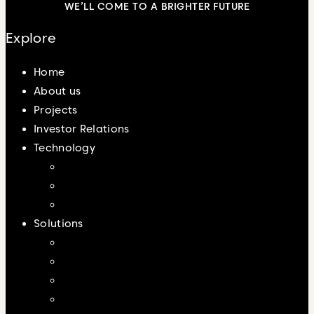
WE’LL COME TO A BRIGHTER FUTURE
Explore
Home
About us
Projects
Investor Relations
Technology
Großbatteriespeicher
Photovoltaik
Hybridsysteme
Solutions
Produktion
Logistik
Multifunktionsarenen
EEG-Bestands- und Neuanlagen