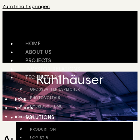
Zum Inhalt springen
HOME
ABOUT US
PROJECTS
INVESTOR RELATIONS
Kühlhäuser
TECHNOLOGY
GROSSBATTERIESPEICHER
PHOTOVOLTAIK
HOME
HYBRIDSYSTEME
SOLUTIONS
SOLUTIONS
KÜHLHÄUSER
PRODUKTION
Ausgangslage
LOGISTIK