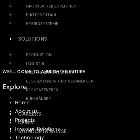
GROSSBATTERIESPEICHER
PHOTOVOLTAIK
HYBRIDSYSTEME
SOLUTIONS
PRODUKTION
LOGISTIK
WE’LL COME TO A BRIGHTER FUTURE
MULTIFUNKTIONSARENEN
EEG-BESTANDS- UND NEUANLAGEN
Explore
RECHENZENTREN
KÜHLHÄUSER
Home
About us
CAREERS
Projects
NEWS
Investor Relations
STANDORTANALYSE
Technology