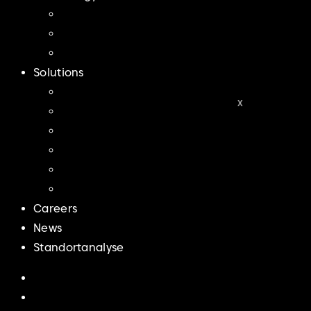
Großbatteriespeicher
Photovoltaik
Hybridsysteme
Solutions
Produktion
X
Logistik
Multifunktionsarenen
EEG-Bestands- und Neuanlagen
Rechenzentren
Kühlhäuser
Careers
News
Standortanalyse
Home
About us